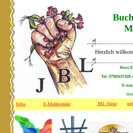
Buch
M
Herzlich willk
Alois E
Tel: 07565/27426
E-mai
Web
un
JBL-Shop
Infos
E-Mailkontakt