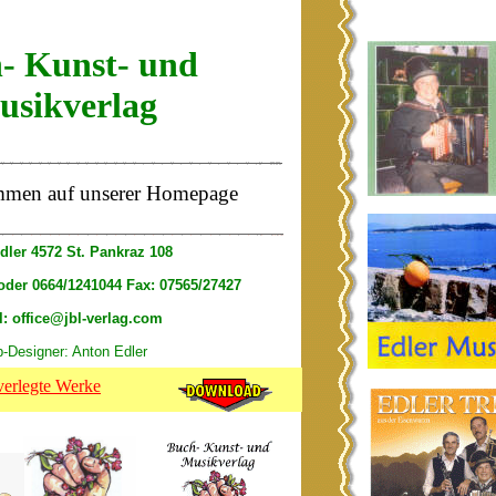
- Kunst- und
usikverlag
ommen auf unserer Homepage
dler 4572 St. Pankraz 108
 oder 0664/1241044 Fax: 07565/27427
l: office@jbl-verlag.com
-Designer: Anton Edler
verlegte Werke